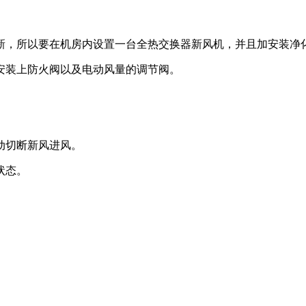
新，所以要在机房内设置一台全热交换器新风机，并且加安装净
安装上防火阀以及电动风量的调节阀。
动切断新风进风。
状态。