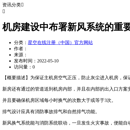
资讯分类


机房建设中布署新风系统的重
分类：
星空在线注册（中国）官方网站
作者：
来源：
发布时间：
2022-05-10
访问量：
0
【概要描述】
为保证主机房空气正压，防止灰尘进入机房，保
新房还有通过的管道送到机房内部，并且在内部的出入口方案
并且要确保机房区域每小时换气的次数大于或等于3次。
排气设计应具有消防事故排气和自然排气功能。
新风换气系统能与消防系统联动，一旦发生火灾事故，便能自