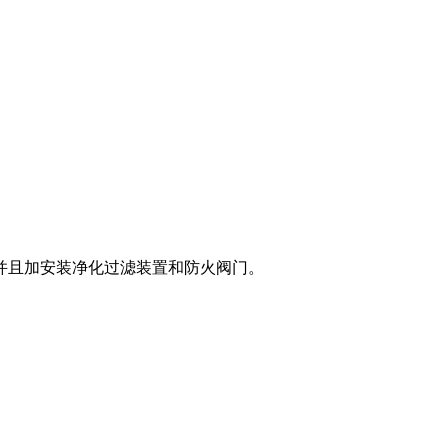
并且加安装净化过滤装置和防火阀门。