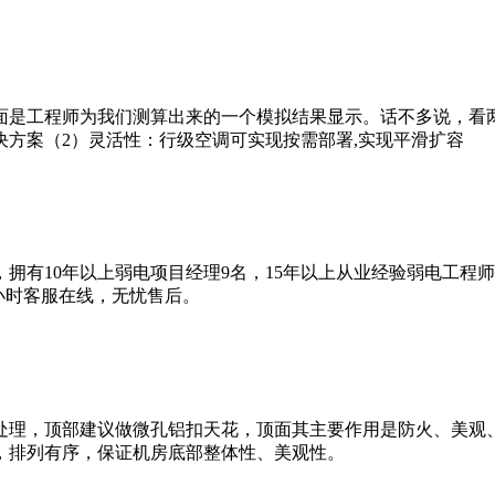
面是工程师为我们测算出来的一个模拟结果显示。话不多说，看
方案（2）灵活性：行级空调可实现按需部署,实现平滑扩容
拥有10年以上弱电项目经理9名，15年以上从业经验弱电工程
4小时客服在线，无忧售后。
处理，顶部建议做微孔铝扣天花，顶面其主要作用是防火、美观
，排列有序，保证机房底部整体性、美观性。