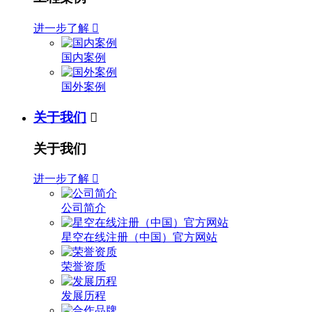
进一步了解

国内案例
国外案例
关于我们

关于我们
进一步了解

公司简介
星空在线注册（中国）官方网站
荣誉资质
发展历程