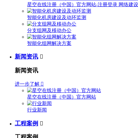
星空在线注册（中国）官方网站-注册登录 网络建
智能化机房建设及动环监测
分支组网及移动办公
智能化组网解决方案
新闻资讯

新闻资讯
进一步了解

星空在线注册（中国）官方网站
行业新闻
工程案例

工程案例