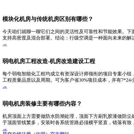
模块化机房与传统机房区别有哪些？
今天咱们就聊一聊它们之间的灵活性及可靠性和节能效果。下
支持高密度及混合部署。结论：行级空调是一种面向未来的解决
→
弱电机房工程改造-机房改造建设工程
每个弱电智能化工程均成立有资深设计师领衔的项目专案小组，
工程质量品质以及周期。可为客户省30%项目成本，并有7*2
→
弱电机房装修主要有哪些内容？
机房顶面上方需要做防水防潮处理，顶面下方刷乳胶漆做防尘
于顶面管线繁多，安装时各系统管路必须横平竖直，错落有致
→