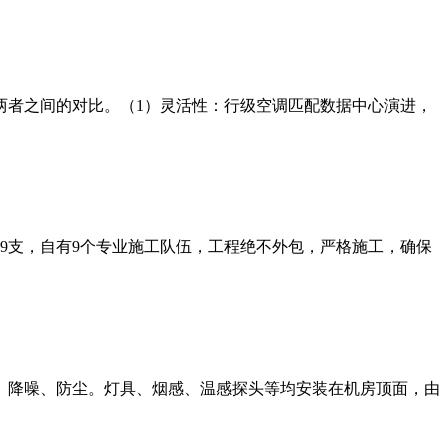
两者之间的对比。（1）灵活性：行级空调匹配数据中心演进，
师9支，自有9个专业施工队伍，工程绝不外包，严格施工，确保
、降噪、防尘。灯具、烟感、温感探头等均安装在机房顶面，由