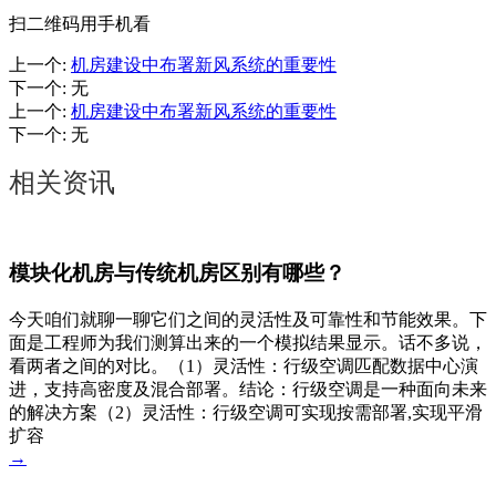
扫二维码用手机看
上一个
:
机房建设中布署新风系统的重要性
下一个
:
无
上一个
:
机房建设中布署新风系统的重要性
下一个
:
无
相关资讯
模块化机房与传统机房区别有哪些？
今天咱们就聊一聊它们之间的灵活性及可靠性和节能效果。下
面是工程师为我们测算出来的一个模拟结果显示。话不多说，
看两者之间的对比。（1）灵活性：行级空调匹配数据中心演
进，支持高密度及混合部署。结论：行级空调是一种面向未来
的解决方案（2）灵活性：行级空调可实现按需部署,实现平滑
扩容
→