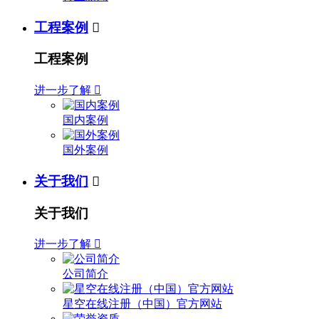
工程案例

工程案例
进一步了解

国内案例
国外案例
关于我们

关于我们
进一步了解

公司简介
星空在线注册（中国）官方网站