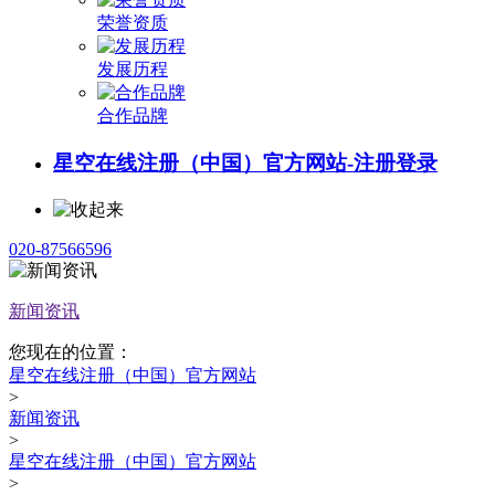
荣誉资质
发展历程
合作品牌
星空在线注册（中国）官方网站-注册登录
020-87566596
新闻资讯
您现在的位置：
星空在线注册（中国）官方网站
>
新闻资讯
>
星空在线注册（中国）官方网站
>