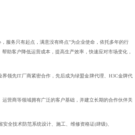
心，服务只有起点，满意没有终点”为企业使命，依托多年的行
，帮助客户降低运营成本，提高生产效率，快速应对市场变化，
领先IT厂商紧密合作，先后成为绿盟金牌代理、H3C金牌代
、运营商等领域拥有广泛的客户基础，并建立长期的合作伙伴关
安全技术防范系统设计、施工、维修资格证(肆级)、