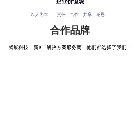
企业价值观
以人为本——责任、合作、共享、感恩。
合作品牌
腾展科技，新ICT解决方案服务商！他们都选择了我们！