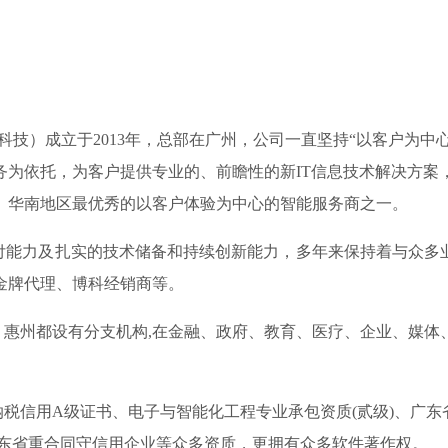
技）成立于2013年，总部在广州，公司一直坚持“以客户为中
务为依托，为客户提供专业的、前瞻性的新IT信息技术解决方案
、华南地区最优秀的以客户体验为中心的智能服务商之一。
力及扎实的技术储备和持续创新能力，多年来保持着与众多业界
金牌代理、博科经销商等。
州都设有分支机构,在金融、政府、教育、医疗、企业、媒体
信用A级证书、电子与智能化工程专业承包资质(贰级)、广东省
01、 连续四年广东省重合同守信用企业等众多资质，更拥有众多软件著作权。